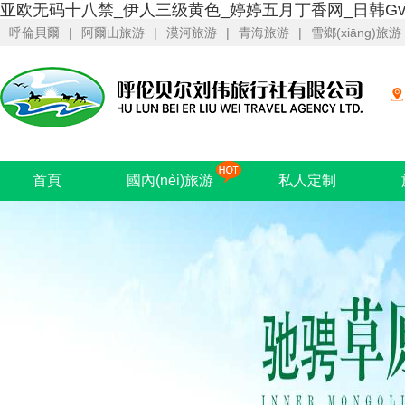
亚欧无码十八禁_伊人三级黄色_婷婷五月丁香网_日韩Gv
呼倫貝爾
|
阿爾山旅游
|
漠河旅游
|
青海旅游
|
雪鄉(xiāng)旅游
首頁
國內(nèi)旅游
私人定制