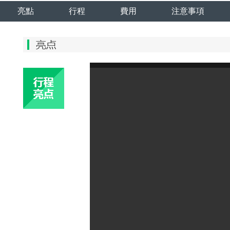
鄉(xiāng) 烏蘭山 中俄界河 太極八卦圖 月牙
斯民族鄉(xiāng) 烏蘭山 中俄界河 太
亮點
行程
費用
注意事項
泡 老鷹嘴 莫爾道嘎 敖魯古雅 油菜花 黑山頭
圖 月牙泡 老鷹嘴 敖魯古雅 油菜花 黑
蒙古包篝火晚會 滿洲里國門 套娃廣場
古包篝火晚會 滿洲里國門 套娃廣場