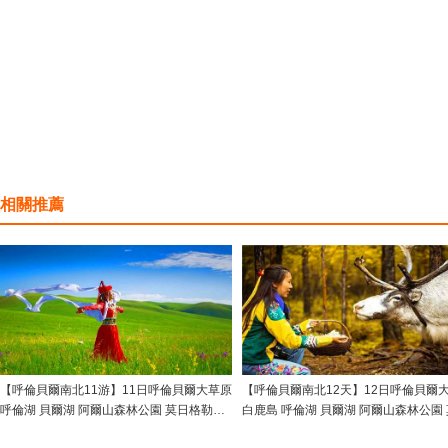
相關推薦
【呼倫貝爾南北11游】11日呼倫貝爾大草原
【呼倫貝爾南北12天】12日呼倫貝爾
呼倫湖 貝爾湖 阿爾山森林公園 莫日格勒河
白鹿島 呼倫湖 貝爾湖 阿爾山森林公園
額爾古納濕地 白樺林長廊 恩和俄羅斯民族
格勒河 額爾古納濕地 白樺林長廊 恩和