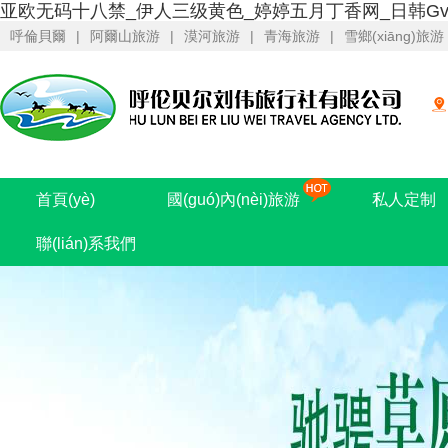
亚欧无码十八禁_伊人三级黄色_婷婷五月丁香网_日韩Gv
呼倫貝爾
|
阿爾山旅游
|
漠河旅游
|
青海旅游
|
雪鄉(xiāng)旅游
首頁(yè)
國(guó)內(nèi)旅游
私人定制
聯(lián)系我們