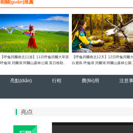
相關(guān)推薦
【呼倫貝爾南北11游】11日呼倫貝爾大草原
【呼倫貝爾南北12天】12日呼倫貝爾
呼倫湖 貝爾湖 阿爾山森林公園 莫日格勒河
白鹿島 呼倫湖 貝爾湖 阿爾山森林公園
額爾古納濕地 白樺林長(zhǎng)廊 恩和俄羅
格勒河 額爾古納濕地 白樺林長(zhǎng)
斯民族鄉(xiāng) 烏蘭山 中俄界河 太極八卦
和俄羅斯民族鄉(xiāng) 烏蘭山 中俄界
亮點(diǎn)
行程
費(fèi)用
注意事項
圖 月牙泡 老鷹嘴 莫爾道嘎 敖魯古雅 油菜花
極八卦圖 月牙泡 老鷹嘴 敖魯古雅 油菜
黑山頭蒙古包篝火晚會(huì) 滿洲里國(guó)
山頭蒙古包篝火晚會(huì) 滿洲里國(gu
門 套娃廣場(chǎng)
套娃廣場(chǎng)