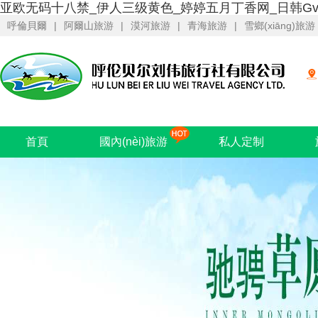
亚欧无码十八禁_伊人三级黄色_婷婷五月丁香网_日韩Gv
呼倫貝爾
|
阿爾山旅游
|
漠河旅游
|
青海旅游
|
雪鄉(xiāng)旅游
首頁
國內(nèi)旅游
私人定制