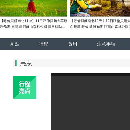
【呼倫貝爾南北11游】11日呼倫貝爾大草原
【呼倫貝爾南北12天】12日呼倫貝爾
呼倫湖 貝爾湖 阿爾山森林公園 莫日格勒河
白鹿島 呼倫湖 貝爾湖 阿爾山森林公園
額爾古納濕地 白樺林長廊 恩和俄羅斯民族
格勒河 額爾古納濕地 白樺林長廊 恩和
鄉(xiāng) 烏蘭山 中俄界河 太極八卦圖 月牙
斯民族鄉(xiāng) 烏蘭山 中俄界河 太
亮點
行程
費用
注意事項
泡 老鷹嘴 莫爾道嘎 敖魯古雅 油菜花 黑山頭
圖 月牙泡 老鷹嘴 敖魯古雅 油菜花 黑
蒙古包篝火晚會 滿洲里國門 套娃廣場
古包篝火晚會 滿洲里國門 套娃廣場